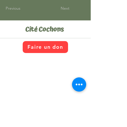
Previous
Next
Cité Cochons
Faire un don
citecochons@gmail.com
72 Chemin de la Grande Ligne, Saint-
Rosaire