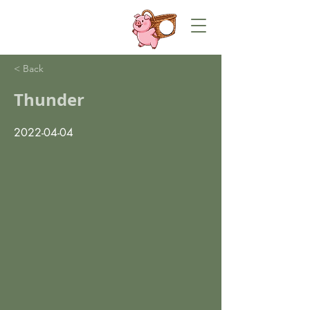
< Back
Thunder
2022-04-04