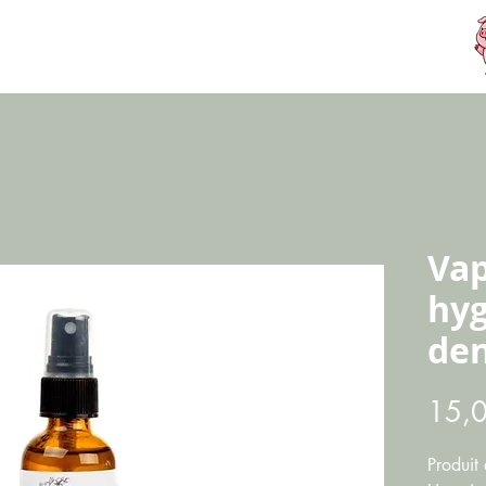
Vap
hyg
den
15,
Produit