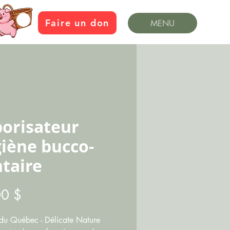
Faire un don
MENU
orisateur
iène bucco-
taire
Prix
00 $
 du Québec - Délicate Nature