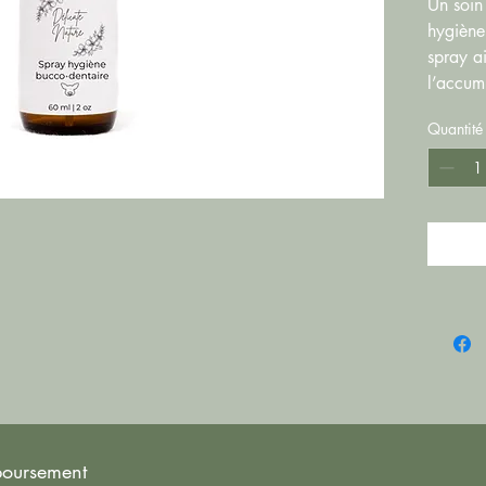
Un soin
hygiène
spray ai
l’accum
souteni
Quantité
étant sé
mboursement